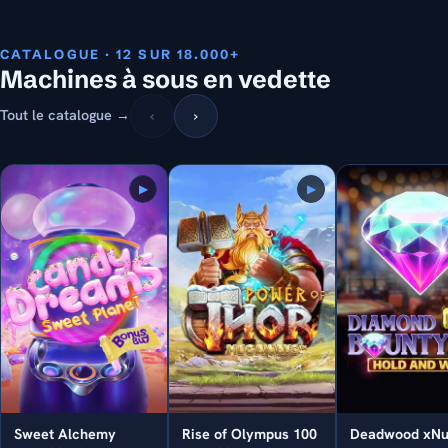
CATALOGUE · 12 SUR 18.000+
Machines à sous en vedette
‹
›
Tout le catalogue →
▶
▶
Sweet Alchemy
Rise of Olympus 100
Deadwood xN