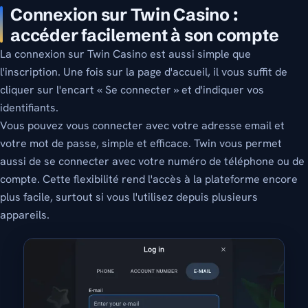
Connexion sur Twin Casino :
accéder facilement à son compte
La connexion sur Twin Casino est aussi simple que
l'inscription. Une fois sur la page d'accueil, il vous suffit de
cliquer sur l'encart « Se connecter » et d'indiquer vos
identifiants.
Vous pouvez vous connecter avec votre adresse email et
votre mot de passe, simple et efficace. Twin vous permet
aussi de se connecter avec votre numéro de téléphone ou de
compte. Cette flexibilité rend l'accès à la plateforme encore
plus facile, surtout si vous l'utilisez depuis plusieurs
appareils.