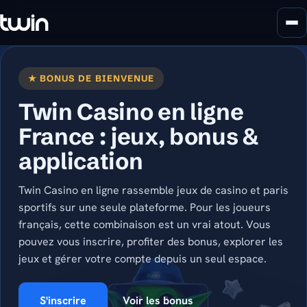
Bonus
★ BONUS DE BIENVENUE
Twin Casino en ligne
Jeux
France : jeux, bonus &
Paris Sportifs
application
Application
Twin Casino en ligne rassemble jeux de casino et paris
sportifs sur une seule plateforme. Pour les joueurs
français, cette combinaison est un vrai atout. Vous
Paiements
pouvez vous inscrire, profiter des bonus, explorer les
jeux et gérer votre compte depuis un seul espace.
FAQ
S'inscrire
Voir les bonus