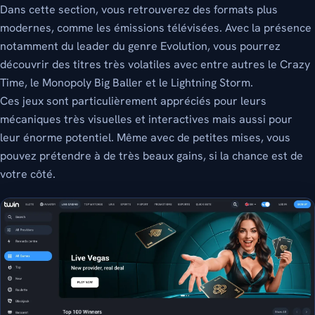
Dans cette section, vous retrouverez des formats plus
modernes, comme les émissions télévisées. Avec la présence
notamment du leader du genre Evolution, vous pourrez
découvrir des titres très volatiles avec entre autres le Crazy
Time, le Monopoly Big Baller et le Lightning Storm.
Ces jeux sont particulièrement appréciés pour leurs
mécaniques très visuelles et interactives mais aussi pour
leur énorme potentiel. Même avec de petites mises, vous
pouvez prétendre à de très beaux gains, si la chance est de
votre côté.