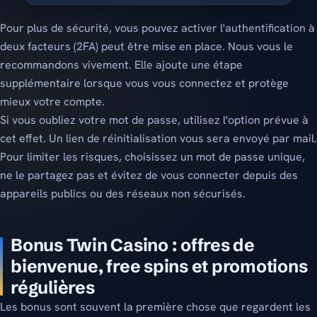
Pour plus de sécurité, vous pouvez activer l'authentification à
deux facteurs (2FA) peut être mise en place. Nous vous le
recommandons vivement. Elle ajoute une étape
supplémentaire lorsque vous vous connectez et protège
mieux votre compte.
Si vous oubliez votre mot de passe, utilisez l'option prévue à
cet effet. Un lien de réinitialisation vous sera envoyé par mail.
Pour limiter les risques, choisissez un mot de passe unique,
ne le partagez pas et évitez de vous connecter depuis des
appareils publics ou des réseaux non sécurisés.
Bonus Twin Casino : offres de
bienvenue, free spins et promotions
régulières
Les bonus sont souvent la première chose que regardent les