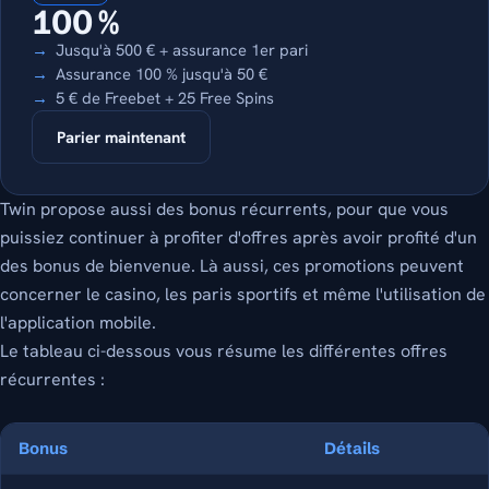
100 %
Jusqu'à
500 €
+ assurance 1er pari
Assurance 100 % jusqu'à
50 €
5 €
de Freebet + 25 Free Spins
Parier maintenant
Twin propose aussi des bonus récurrents, pour que vous
puissiez continuer à profiter d'offres après avoir profité d'un
des bonus de bienvenue. Là aussi, ces promotions peuvent
concerner le casino, les paris sportifs et même l'utilisation de
l'application mobile.
Le tableau ci-dessous vous résume les différentes offres
récurrentes :
Bonus
Détails