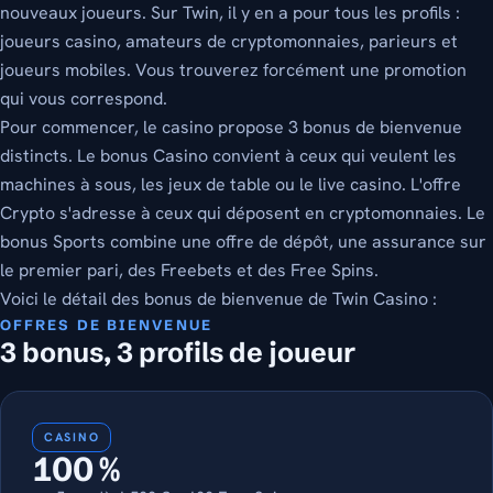
nouveaux joueurs. Sur Twin, il y en a pour tous les profils :
joueurs casino, amateurs de cryptomonnaies, parieurs et
joueurs mobiles. Vous trouverez forcément une promotion
qui vous correspond.
Pour commencer, le casino propose 3 bonus de bienvenue
distincts. Le bonus Casino convient à ceux qui veulent les
machines à sous, les jeux de table ou le live casino. L'offre
Crypto s'adresse à ceux qui déposent en cryptomonnaies. Le
bonus Sports combine une offre de dépôt, une assurance sur
le premier pari, des Freebets et des Free Spins.
Voici le détail des bonus de bienvenue de Twin Casino :
OFFRES DE BIENVENUE
3 bonus, 3 profils de joueur
CASINO
100 %