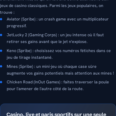
jeux de casino classiques. Parmi les jeux populaires, on
trouve :
Aviator (Spribe) : un crash game avec un multiplicateur
progressif.
JetLucky 2 (Gaming Corps) : un jeu intense où il faut
retirer ses gains avant que le jet n'explose.
Keno (Spribe) : choisissez vos numéros fétiches dans ce
jeu de tirage instantané.
Mines (Spribe) : un mini-jeu où chaque case sûre
augmente vos gains potentiels mais attention aux mines !
Chicken Road (InOut Games) : faites traverser la poule
pour l'amener de l'autre côté de la route.
Casino, live et paris sportifs sur une seule