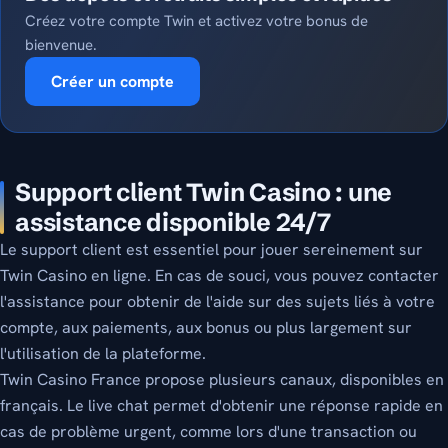
Créez votre compte Twin et activez votre bonus de
bienvenue.
Créer un compte
Support client Twin Casino : une
assistance disponible 24/7
Le support client est essentiel pour jouer sereinement sur
Twin Casino en ligne. En cas de souci, vous pouvez contacter
l'assistance pour obtenir de l'aide sur des sujets liés à votre
compte, aux paiements, aux bonus ou plus largement sur
l'utilisation de la plateforme.
Twin Casino France propose plusieurs canaux, disponibles en
français. Le live chat permet d'obtenir une réponse rapide en
cas de problème urgent, comme lors d'une transaction ou