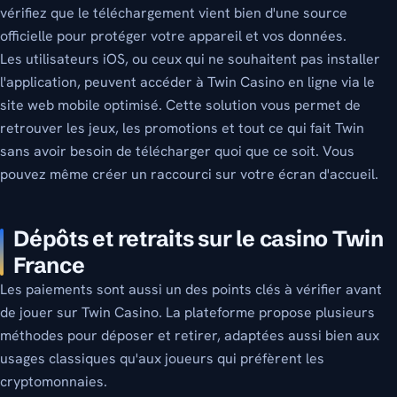
vérifiez que le téléchargement vient bien d'une source
officielle pour protéger votre appareil et vos données.
Les utilisateurs iOS, ou ceux qui ne souhaitent pas installer
l'application, peuvent accéder à Twin Casino en ligne via le
site web mobile optimisé. Cette solution vous permet de
retrouver les jeux, les promotions et tout ce qui fait Twin
sans avoir besoin de télécharger quoi que ce soit. Vous
pouvez même créer un raccourci sur votre écran d'accueil.
Dépôts et retraits sur le casino Twin
France
Les paiements sont aussi un des points clés à vérifier avant
de jouer sur Twin Casino. La plateforme propose plusieurs
méthodes pour déposer et retirer, adaptées aussi bien aux
usages classiques qu'aux joueurs qui préfèrent les
cryptomonnaies.