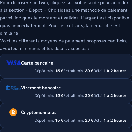
Pour déposer sur Twin, cliquez sur votre solde pour accéder
à la section « Dépôt ». Choisissez une méthode de paiement
parmi, indiquez le montant et validez. L'argent est disponible
quasi immédiatement. Pour les retraits, la démarche est
similaire.
Voici les différents moyens de paiement proposés par Twin,
avec les minimums et les délais associés :
Carte bancaire
Dépôt min.
15 €
Retrait min.
30 €
Délai
1 à 2 heures
Virement bancaire
Dépôt min.
15 €
Retrait min.
30 €
Délai
1 à 2 heures
Cryptomonnaies
Dépôt min.
15 €
Retrait min.
20 €
Délai
1 à 2 heures