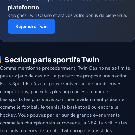
plateforme
Rejoignez Twin Casino et activez votre bonus de bienvenue.
Rejoindre Twin
Section paris sportifs Twin
Comme mentionné précédemment, Twin Casino ne se limite
pas aux jeux de casino. La plateforme propose une section
Paris Sportifs où vous pouvez miser sur de nombreuses
compétitions, parmi les plus populaires au monde.
Les sports les plus suivis sont bien évidemment présents
comme le football, le tennis, le basketball ou encore le
hockey. Vous pouvez parier sur de grands événements
comme les championnats européens, la NBA, la NHL ou les
tournois majeurs de tennis. Twin propose aussi des