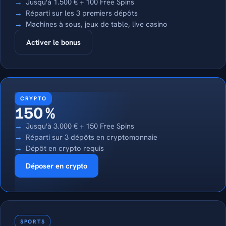
Jusqu'à
1.500 €
+ 100 Free Spins
Réparti sur les 3 premiers dépôts
Machines à sous, jeux de table, live casino
Activer le bonus
CRYPTO
150 %
Jusqu'à
3.000 €
+ 150 Free Spins
Réparti sur 3 dépôts en cryptomonnaie
Dépôt en crypto requis
Déposer en crypto
SPORTS